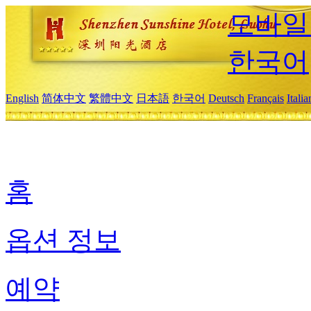
모바일
한국어
English
简体中文
繁體中文
日本語
한국어
Deutsch
Français
Itali
홈
옵션 정보
예약