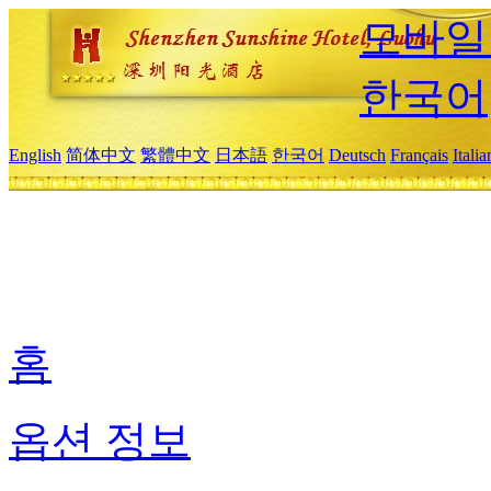
모바일
한국어
English
简体中文
繁體中文
日本語
한국어
Deutsch
Français
Itali
홈
옵션 정보