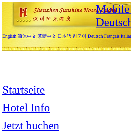
Mobile 
Deutsc
English
简体中文
繁體中文
日本語
한국어
Deutsch
Français
Itali
Startseite
Hotel Info
Jetzt buchen