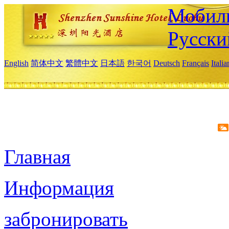
Мобиль
Русски
English
简体中文
繁體中文
日本語
한국어
Deutsch
Français
Itali
Главная
Информация
забронировать