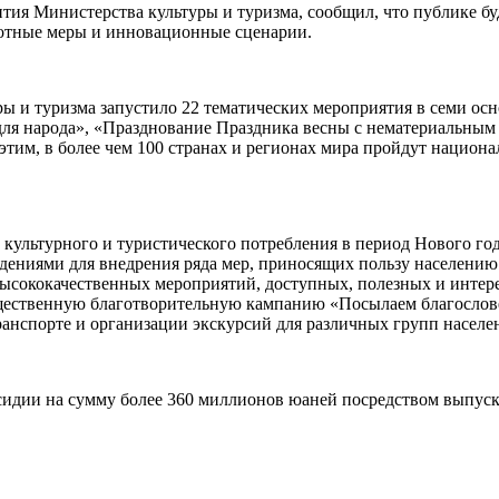
ия Министерства культуры и туризма, сообщил, что публике бу
готные меры и инновационные сценарии.
ры и туризма запустило 22 тематических мероприятия в семи ос
 для народа», «Празднование Праздника весны с нематериальным
этим, в более чем 100 странах и регионах мира пройдут нацио
 культурного и туристического потребления в период Нового год
дениями для внедрения ряда мер, приносящих пользу населению
ысококачественных мероприятий, доступных, полезных и интер
бщественную благотворительную кампанию «Посылаем благослов
транспорте и организации экскурсий для различных групп насел
сидии на сумму более 360 миллионов юаней посредством выпуска