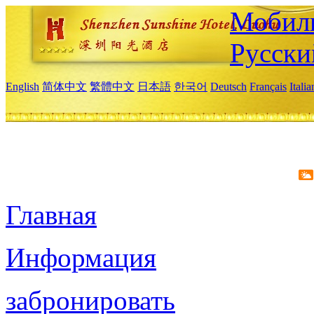
Мобиль
Русски
English
简体中文
繁體中文
日本語
한국어
Deutsch
Français
Itali
Главная
Информация
забронировать