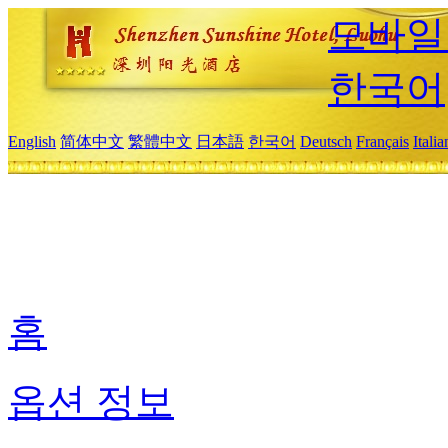
모바일
한국어
English
简体中文
繁體中文
日本語
한국어
Deutsch
Français
Itali
홈
옵션 정보