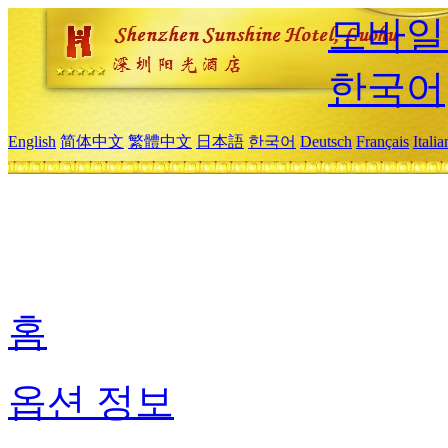
모바일
한국어
English
简体中文
繁體中文
日本語
한국어
Deutsch
Français
Itali
홈
옵션 정보