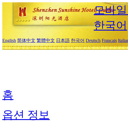
모바일
한국어
English
简体中文
繁體中文
日本語
한국어
Deutsch
Français
Itali
홈
옵션 정보