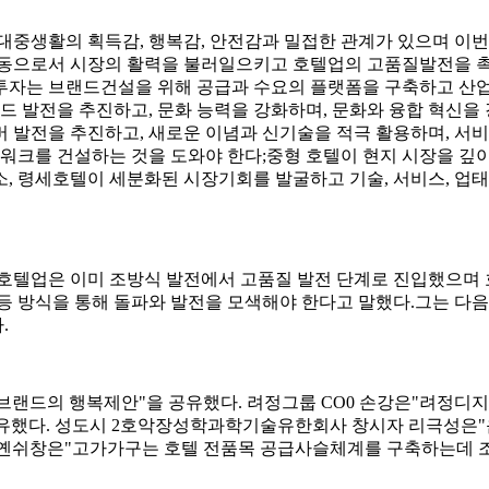
생활의 획득감, 행복감, 안전감과 밀접한 관계가 있으며 이번 포
동으로서 시장의 활력을 불러일으키고 호텔업의 고품질발전을 
텔투자는 브랜드건설을 위해 공급과 수요의 플랫폼을 구축하고 
드 발전을 추진하고, 문화 능력을 강화하며, 문화와 융합 혁신을 
로스오버 발전을 추진하고, 새로운 이념과 신기술을 적극 활용하며, 
트워크를 건설하는 것을 도와야 한다;중형 호텔이 현지 시장을 깊
, 령세호텔이 세분화된 시장기회를 발굴하고 기술, 서비스, 업태
업은 이미 조방식 발전에서 고품질 발전 단계로 진입했으며 호
등 방식을 통해 돌파와 발전을 모색해야 한다고 말했다.그는 다
.
랜드의 행복제안"을 공유했다. 려정그룹 CO0 손강은"려정디
유했다. 성도시 2호악장성학과학기술유한회사 창시자 리극성은"음
우옌쉬창은"고가가구는 호텔 전품목 공급사슬체계를 구축하는데 조