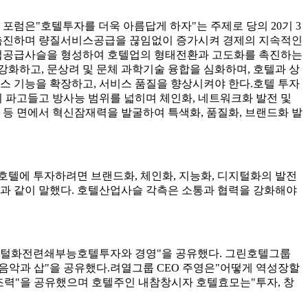
럼은"호텔투자를 더욱 아름답게 하자"는 주제로 당의 20기 3
촉진하며 량질서비스공급을 끊임없이 증가시켜 경제의 지속적인
산업공급사슬을 형성하여 호텔업의 형태전환과 고도화를 촉진하는
강화하고, 문상려 및 문체 과학기술 융합을 심화하며, 호텔과 상
서비스 기능을 확장하고, 서비스 품질을 향상시켜야 한다.호텔 투자
이 파고들고 방사능 범위를 넓히며 체인화, 네트워크화 발전 및
 등 면에서 혁신잠재력을 발굴하여 특색화, 품질화, 브랜드화 발
텔에 투자하려면 브랜드화, 체인화, 지능화, 디지털화의 발전
음과 같이 말했다. 호텔산업사슬 각측은 소통과 협력을 강화해야
지털화전련쇄부능호텔투자와 경영"을 공유했다. 그린호텔그룹
악과 삽"을 공유했다.려열그룹 CEO 주영은"어떻게 역성장할
력"을 공유했으며 호텔주인 내참창시자 호텔효모는"투자, 창