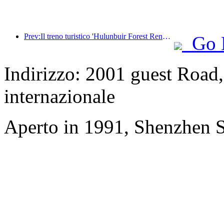
Prev:Il treno turistico 'Hulunbuir Forest Rendezvous - Daxinganling Express - Starlight Train - Tianyi Journey' effettua il suo viaggio inaugurale.
Go 
Indirizzo: 2001 guest Road,
internazionale
Aperto in 1991, Shenzhen S