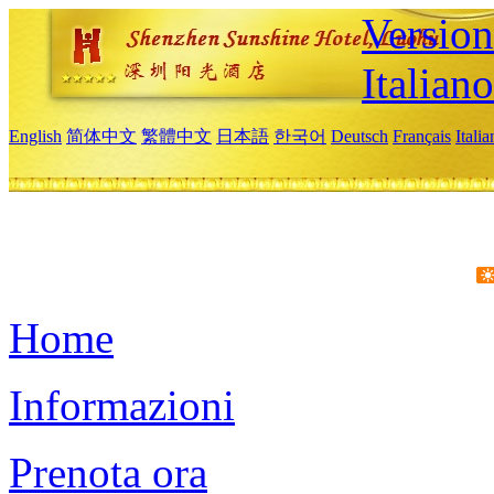
Version
Italiano
English
简体中文
繁體中文
日本語
한국어
Deutsch
Français
Itali
Home
Informazioni
Prenota ora