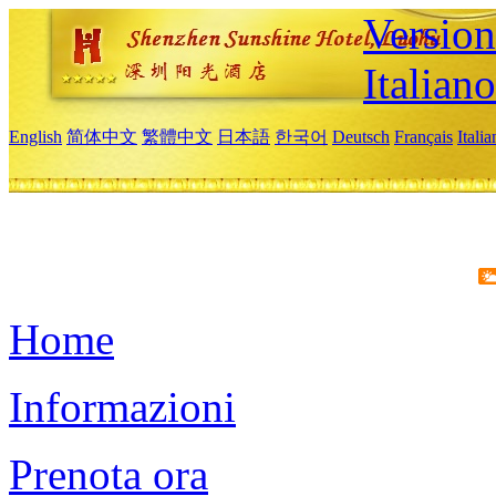
Version
Italiano
English
简体中文
繁體中文
日本語
한국어
Deutsch
Français
Itali
Home
Informazioni
Prenota ora