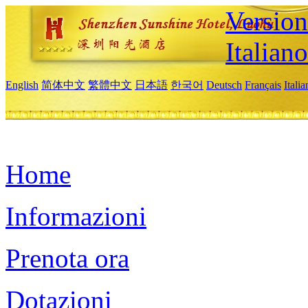
Version
Italiano
English
简体中文
繁體中文
日本語
한국어
Deutsch
Français
Itali
Home
Informazioni
Prenota ora
Dotazioni