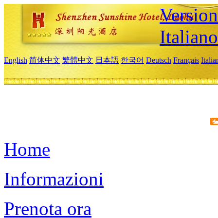
Version
Italiano
English
简体中文
繁體中文
日本語
한국어
Deutsch
Français
Itali
Home
Informazioni
Prenota ora