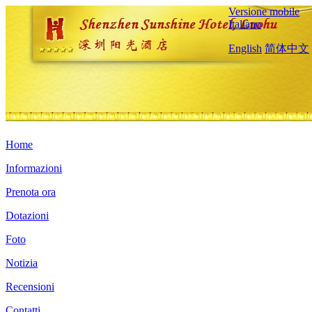
Versione mobile
Italiano
English
简体中文
Home
Informazioni
Prenota ora
Dotazioni
Foto
Notizia
Recensioni
Contatti