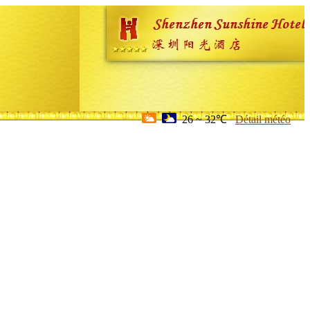
26 ~ 32℃
Détail météo