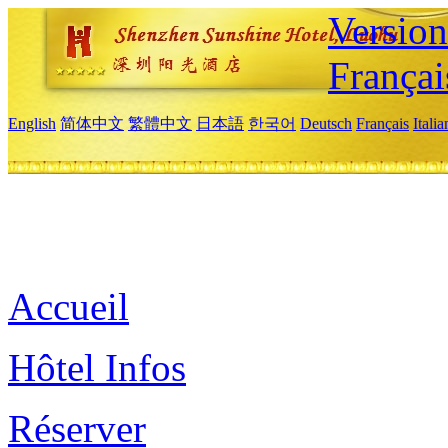
Versio
Françai
English
简体中文
繁體中文
日本語
한국어
Deutsch
Français
Itali
Accueil
Hôtel Infos
Réserver