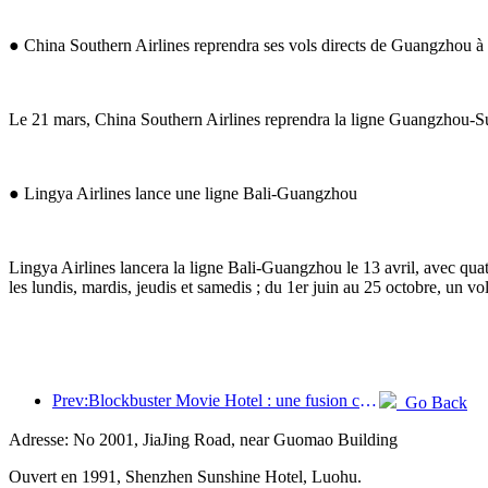
● China Southern Airlines reprendra ses vols directs de Guangzhou à
Le 21 mars, China Southern Airlines reprendra la ligne Guangzhou-Su
● Lingya Airlines lance une ligne Bali-Guangzhou
Lingya Airlines lancera la ligne Bali-Guangzhou le 13 avril, avec qua
les lundis, mardis, jeudis et samedis ; du 1er juin au 25 octobre, un v
Prev:Blockbuster Movie Hotel : une fusion créative de la culture cinématographique et de l'expérience d'hébergement
Go Back
Adresse: No 2001, JiaJing Road, near Guomao Building
Ouvert en 1991, Shenzhen Sunshine Hotel, Luohu.