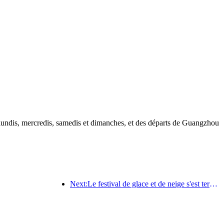
s lundis, mercredis, samedis et dimanches, et des départs de Guangzhou
Next:Le festival de glace et de neige s'est terminé et l'hôtel Yun a remporté la première vague de « richesse » en 2025