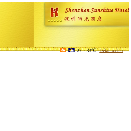
27 ~ 33℃
Détail météo